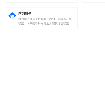
等关键优势，集成360GPT大模型、3...
实现基
户指令并
序列猴子
序列猴子开放平台具有长序列、多模态、单
模型、大数据等特点的超大规模语言模型，
基于其通用的表示能力与推理能力，能够进
行多...