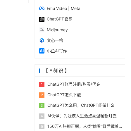
自然对话方式理
Emu Video | Meta
ChatGPT 官网
Midjourney
文心一格
小鱼AI写作
【 Ai知识 】
ChatGPT账号注册/购买/代充
1
ChatGPT怎么下载
2
ChatGPT怎么用，ChatGPT能做什么
3
AI伙伴：为残疾人生活点亮温暖新灯盏
4
150万AI热聊正酣，人类“偷看”背后藏着什么秘密？
5