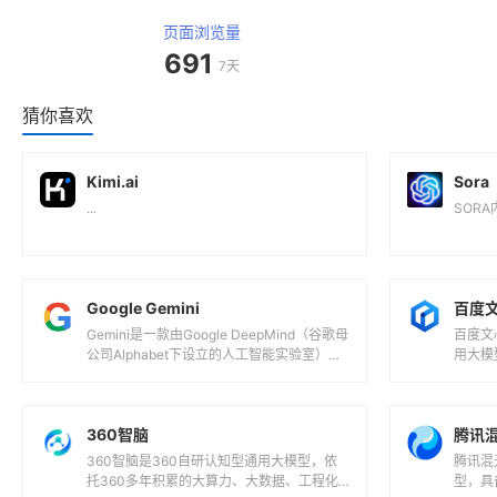
页面浏览量
691
7天
猜你喜欢
Kimi.ai
Sora
...
SORA
‎Google Gemini
百度
Gemini是一款由Google DeepMind（谷歌母
百度文
公司Alphabet下设立的人工智能实验室）于2
用大模
023年12月...
型,同
的...
360智脑
腾讯
360智脑是360自研认知型通用大模型，依
腾讯混
托360多年积累的大算力、大数据、工程化
型，具