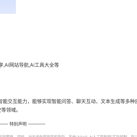
,Ai网站导航,Ai工具大全等
智能交互能力，能够实现智能问答、聊天互动、文本生成等多种
史等领域。
特别声明
和完整性，同时，对于该外部链接的指向，不由“
Ailiaili-Ai人工智能网
”实际控制，在“20