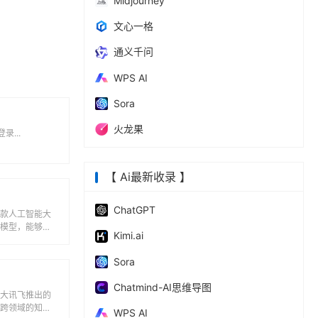
Midjourney
文心一格
通义千问
WPS AI
Sora
火龙果
录...
【 Ai最新收录 】
ChatGPT
一款人工智能大
大模型，能够提
Kimi.ai
解等多模态服
Sora
Chatmind-AI思维导图
科大讯飞推出的
有跨领域的知识
WPS AI