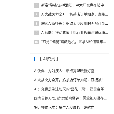
新春“烧钱”热潮涌动，AI大厂究竟在暗中角逐什么？
6
AI大战火力全开，奶茶店订单如潮，直接被“干”到爆单！
7
解锁AI新征程：驱动太空应用的无限可能
8
AI赋能：推动我国手机行业迈向高端优质新境界
9
“幻觉”“偏见”暗藏危机，医学AI如何筑牢边界防线？
10
【 Ai资讯 】
AI伙伴：为残疾人生活点亮温暖新灯盏
AI大战火力全开，奶茶店订单如潮，直接被“干”到爆单！
AI：究竟是泡沫幻灭的“昙花一现”，还是变革序章的“璀璨开篇”？
国内首例AI“幻觉”案敲响警钟：需重视AI潜在风险
摒弃模仿人类：探寻AI发展的正确航向