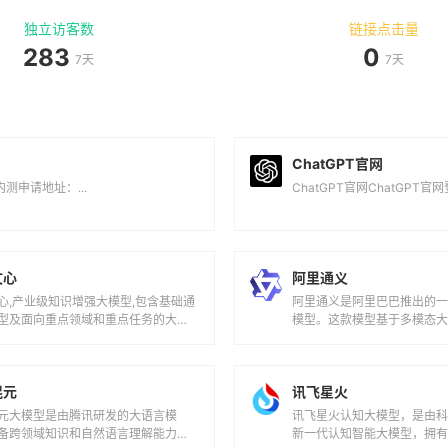
独立访客数
链接点击量
283
0
7天
7天
ChatGPT 官网
内测申请地址：...
ChatGPT官网ChatGPT官网登
文心
阿里通义
心,产业级知识增强大模型,包含基础通
阿里通义是阿里巴巴推出的
型及面向重点领域和重点任务的大模
模型。这款模型基于多模态
时有丰富的工具与平台支撑高效便捷
供文生文、文生图、图像理
务，被广...
混元
讯飞星火
元大模型是由腾讯研发的大语言模
讯飞星火认知大模型，是由
备跨领域知识和自然语言理解能力，
新一代认知智能大模型，拥