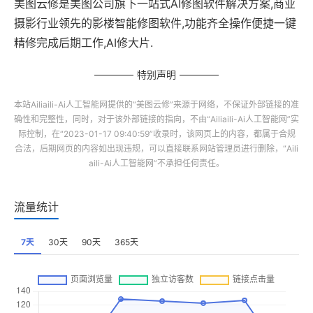
美图云修是美图公司旗下一站式AI修图软件解决方案,商业
摄影行业领先的影楼智能修图软件,功能齐全操作便捷一键
精修完成后期工作,AI修大片.
特别声明
本站
Ailiaili-Ai人工智能网
提供的“
美图云修
”来源于网络，不保证外部链接的准
确性和完整性，同时，对于该外部链接的指向，不由“
Ailiaili-Ai人工智能网
”实
际控制，在“2023-01-17 09:40:59”收录时，该网页上的内容，都属于合规
合法，后期网页的内容如出现违规，可以直接联系网站管理员进行删除，“
Aili
aili-Ai人工智能网
”不承担任何责任。
流量统计
7天
30天
90天
365天