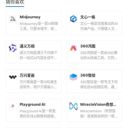
猜你喜欢
Midjourney
文心一格
Midjourney是一款AI制图
文心一格是百度推出的AI
工具，只要关键字，就能
作画产品。只需输入文
透过AI算法生成相对应的
字，即可快速获取创意画
图片，只需要不到一分
作。输入文字，一键生成
钟。可以选择不同画家...
画作。提供多种风格供选
通义万相
360鸿图
择，包括国...
通义万相是通义千问旗下
360鸿图是一款由360推
的一站式AI内容生成平
出的AI绘画工具，它的提
台，提供AI内容生成、AI
示词完全基于中文语言风
内容创作、AI内容管理、
格训练，用户可以通过输
AI内容审核等功能。通义
入中文关键词生成精美的
万兴爱画
360智绘
万...
图片...
万兴爱画是一款AI绘画生
360智绘是一款专注于风
成软件，用户只需输入文
格化的AI绘图应用，通过
字描述或选择图片元素，
AI技术帮助用户创作精美
软件即可快速生成AI绘画
AI作品。该应用包含AI画
作品。这款软件提供多种
廊、模型广场、LoRA...
Playground AI
MiracleVision奇想智能
风格选...
Playground AI是一款免
MiracleVision（奇想智
费的在线AI图像创建器，
能）是美图自研的一款懂
专为各种创意目的而设
美学的AI视觉大模型，以
计。主要特点如下：...
美图深厚的美学沉淀和长