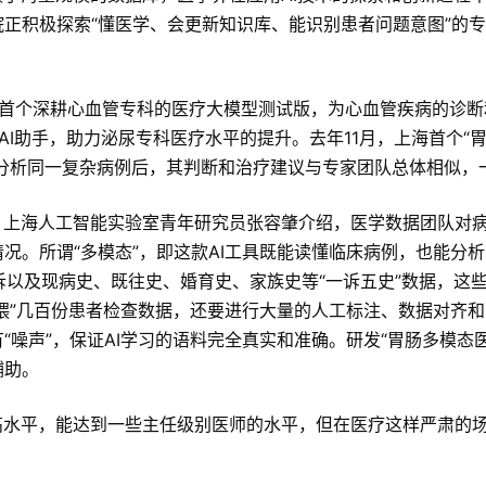
正积极探索“懂医学、会更新知识库、能识别患者问题意图”的专
内首个深耕心血管专科的医疗大模型测试版，为心血管疾病的诊断
I助手，助力泌尿专科医疗水平的提升。去年11月，上海首个“
在分析同一复杂病例后，其判断和治疗建议与专家团队总体相似，
。上海人工智能实验室青年研究员张容肇介绍，医学数据团队对
况。所谓“多模态”，即这款AI工具既能读懂临床病例，也能分
诉以及现病史、既往史、婚育史、家族史等“一诉五史”数据，这
投喂”几百份患者检查数据，还要进行大量的人工标注、数据对齐
噪声”，保证AI学习的语料完全真实和准确。研发“胃肠多模态医
辅助。
高水平，能达到一些主任级别医师的水平，但在医疗这样严肃的