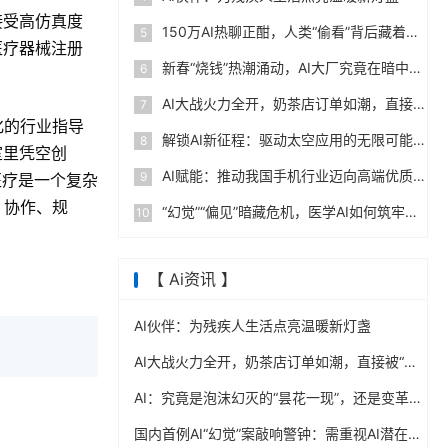
接受高仿真度
150万AI热聊正酣，人类“偷看”背后藏着什么秘密？
5
医疗器械注册
新春“烧钱”热潮涌动，AI大厂究竟在暗中角逐什么？
6
AI大战火力全开，奶茶店订单如潮，直接被“干”到爆单！
7
化的行业指导
解锁AI新征程：驱动太空应用的无限可能
8
室里凭空创
AI赋能：推动我国手机行业迈向高端优质新境界
9
医疗是一个复杂
、协作、规
“幻觉”“偏见”暗藏危机，医学AI如何筑牢边界防线？
10
【 Ai资讯 】
AI伙伴：为残疾人生活点亮温暖新灯盏
AI大战火力全开，奶茶店订单如潮，直接被“干”到爆单！
AI：究竟是泡沫幻灭的“昙花一现”，还是变革序章的“璀璨开篇”？
国内首例AI“幻觉”案敲响警钟：需重视AI潜在风险