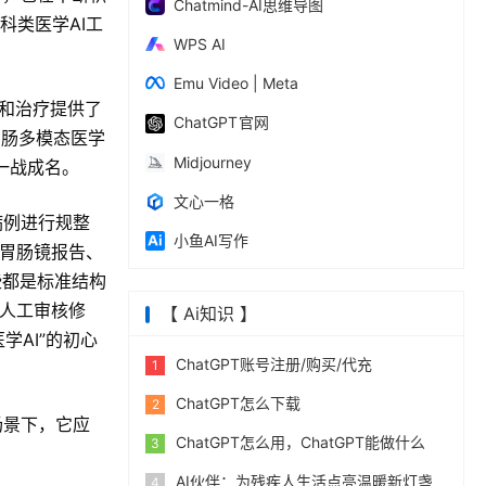
Chatmind-AI思维导图
科类医学AI工
WPS AI
Emu Video | Meta
和治疗提供了
ChatGPT 官网
胃肠多模态医学
Midjourney
一战成名。
文心一格
病例进行规整
小鱼AI写作
析胃肠镜报告、
些都是标准结构
和人工审核修
【 Ai知识 】
学AI”的初心
ChatGPT账号注册/购买/代充
1
ChatGPT怎么下载
2
场景下，它应
ChatGPT怎么用，ChatGPT能做什么
3
AI伙伴：为残疾人生活点亮温暖新灯盏
4