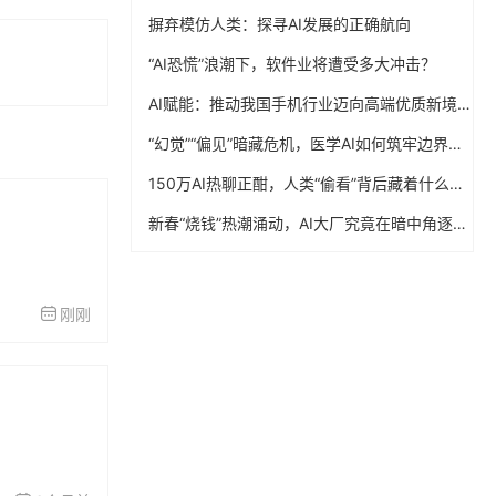
摒弃模仿人类：探寻AI发展的正确航向
“AI恐慌”浪潮下，软件业将遭受多大冲击？
AI赋能：推动我国手机行业迈向高端优质新境界
“幻觉”“偏见”暗藏危机，医学AI如何筑牢边界防线？
150万AI热聊正酣，人类“偷看”背后藏着什么秘密？
新春“烧钱”热潮涌动，AI大厂究竟在暗中角逐什么？
刚刚