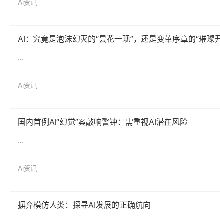
Ai资讯
AI：究竟是泡沫幻灭的“昙花一现”，还是变革序章的“璀璨
...
Ai资讯
国内首例AI“幻觉”案敲响警钟：需重视AI潜在风险
...
Ai资讯
摒弃模仿人类：探寻AI发展的正确航向