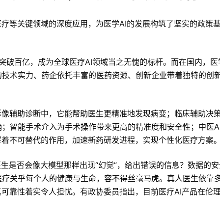
医疗等关键领域的深度应用，为医学AI的发展构筑了坚实的政策
ce”估值突破百亿，成为全球医疗AI领域当之无愧的标杆。而在国内，医
的技术实力、药企依托丰富的医药资源、创新企业带着独特的创
影像辅助诊断中，它能帮助医生更精准地发现病变；临床辅助决
；智能手术介入为手术操作带来更高的精准度和安全性；中医A
挥着不可替代的作用，加速新药研发进程，实现个性化医疗方案
医生是否会像大模型那样出现“幻觉”，给出错误的信息？数据的
医疗关乎每个人的健康与生命，容不得丝毫马虎。真人医生依靠
其可靠性着实令人担忧。有政协委员指出，目前医疗AI产品在伦