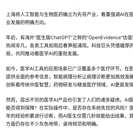
上海将人工智能与生物医药确立为先导产业，着重强调AI在
业发展的明确方向。
年初，有海外“医生版ChatGPT”之称的“OpenEviden
热闹非凡，各类工具如雨后春笋般涌现。科技巨头凭借雄厚
局，共同推动着医学AI的蓬勃发展。
如今，医学AI工具的应用场景已广泛覆盖多个医疗环节。在
提供全面的参考信息；智能病理分析让病理诊断更加高效准确
创新着传统中医智慧；药物研发与精准医疗领域，AI更是发
然而，层出不穷的医学AI产品也引发了人们的诸多疑虑。AI
能否得到保障？在实际操作中，是否存在系统失控的风险？
年的经验积累进行诊断，而AI医生仅需几秒就能给出结果，
方面仍存在不少灰色地带，亟待规范和明确。