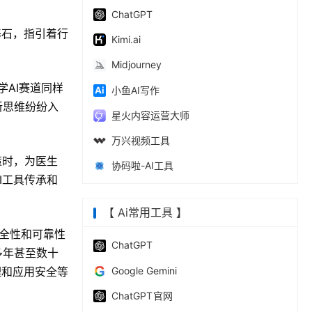
ChatGPT
基石，指引着行
Kimi.ai
Midjourney
学AI赛道同样
小鱼AI写作
新思维纷纷入
星火内容运营大师
万兴视频工具
策时，为医生
协码啦-AI工具
I工具传承和
。
【 Ai常用工具 】
安全性和可靠性
ChatGPT
多年甚至数十
‎Google Gemini
理和应用安全等
ChatGPT 官网