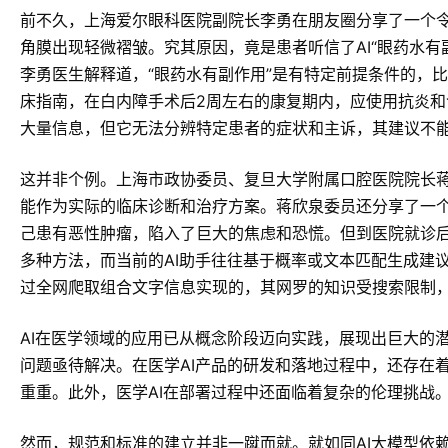
前不久，上海爱尔眼科医院副院长李勇在朋友圈分享了一个
角膜出现轻微褶皱。究其原因，竟是患者听信了AI“眼药水有
李勇医生解释道，“眼药水有副作用”是有特定前提条件的，
床指南，在白内障手术后2周左右的康复期内，应使用抗炎和
大量信息，但它无法分辨特定患者的症状和主诉，其建议不
这并非个例。上海市政协委员、复旦大学附属口腔医院院长蒋
能作为实际的临床诊断和治疗方案。蒋欣泉委员还分享了一个
己患有恶性肿瘤，陷入了巨大的焦虑和恐慌。但到医院就诊
多种方法，而当前的AI助手往往基于概率或文本匹配生成建议
过全网爬取组合文字信息实现的，其网罗的知识受搜索限制
AI在医学领域的应用已从概念阶段迈向实践，展现出巨大的
问题亟待解决。在医学AI产品的研发和落地过程中，还存在
重重。此外，医学AI在部署过程中还面临着复杂的伦理挑战
然而，规范和标准的建立并非一蹴而就。就如同AI大模型依