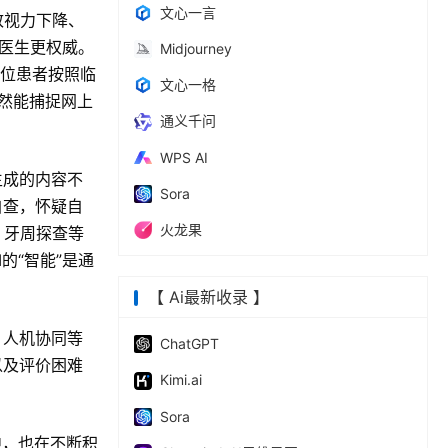
文心一言
致视力下降、
比医生更权威。
Midjourney
这位患者按照临
文心一格
然能捕捉网上
通义千问
WPS AI
生成的内容不
Sora
自查，怀疑自
火龙果
、牙周探查等
的“智能”是通
【 Ai最新收录 】
、人机协同等
ChatGPT
以及评价困难
Kimi.ai
Sora
中，也在不断积