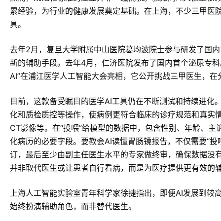
累经验，为行业的健康发展奠定基础。在上海，不少三甲医院
具。
去年2月，复旦大学附属中山医院葛均波院士参与研发了国
新的辅助手段。去年4月，仁济医院发布了国内首个泌尿专科A
AI”在浦江医学人工智能大会亮相，它公开挑战三甲医生，
目前，这款备受瞩目的医学AI工具仍在不断测试和持续进化
化和质检质控等操作，使病例更符合临床的诊疗规范和真实情
CT影像等。在“投喂”给模型的数据中，包含性别、年龄、主
化病历的必要字段。要教会AI读懂胃肠镜报告，不仅需要“
订，最后至少由副主任医生水平的专家做终审，确保数据没有“
并非取代医生或让患者自行看病，而是为医疗提供更有效的
上海人工智能实验室青年科学家徐捷指出，即便AI发展到较
始终扮演辅助角色，而非替代医生。