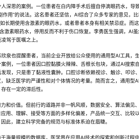
令人深思的案例。一位患者在白内障手术后擅自停滴眼药水，导
副作用”的说法。这名患者还坚信，AI综合了众多专家的意见，
比如长期使用含激素的眼药水，或者患者本身有相关禁忌症。而
含激素眼药水，停用反而不利于伤口恢复。李勇医生强调，AI虽
能凌驾于医嘱之上。
欣泉也提醒患者，当前企业开放给公众使用的通用型AI工具，
案例，一位患者因口腔黏膜火辣辣、舌根长包块，通过AI搜索
后发现，只是患了黏液性囊肿。口腔诊断依赖视诊、触诊、叩诊
，缺乏医学的严谨性和对个体情况的考量。简而言之，通用型AI
，存在一定的滞后性。
潜力和价值。但前行的道路并非一帆风顺，数据安全、算法偏见
着应用、理解、接受等方面的多样化偏差，产品统一交互、比较
。因此，建立科学完备的规范与标准体系迫在眉睫。
赖于海量规模的数据库，医学界在应用AI技术的探索和创新过程