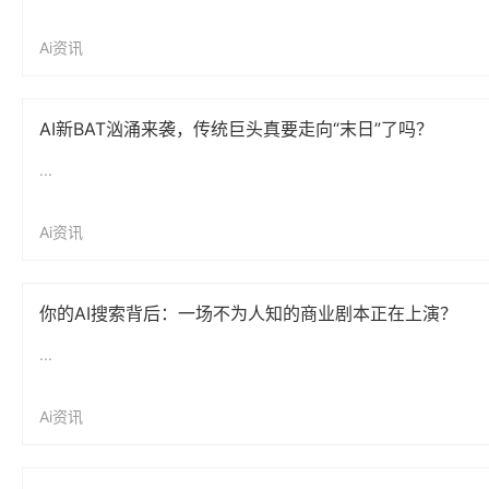
Ai资讯
AI新BAT汹涌来袭，传统巨头真要走向“末日”了吗？
...
Ai资讯
你的AI搜索背后：一场不为人知的商业剧本正在上演？
...
Ai资讯