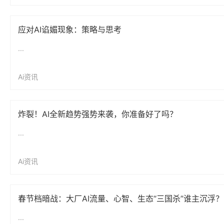
应对AI谄媚现象：策略与思考
...
Ai资讯
炸裂！AI全新趋势强势来袭，你准备好了吗？
...
Ai资讯
春节档暗战：大厂AI流量、心智、生态“三国杀”谁主沉浮？
...