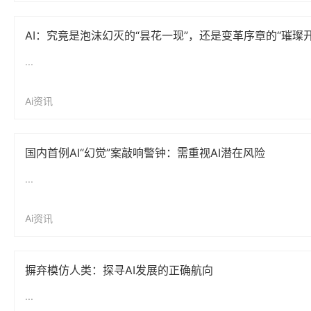
AI：究竟是泡沫幻灭的“昙花一现”，还是变革序章的“璀璨
...
Ai资讯
国内首例AI“幻觉”案敲响警钟：需重视AI潜在风险
...
Ai资讯
摒弃模仿人类：探寻AI发展的正确航向
...