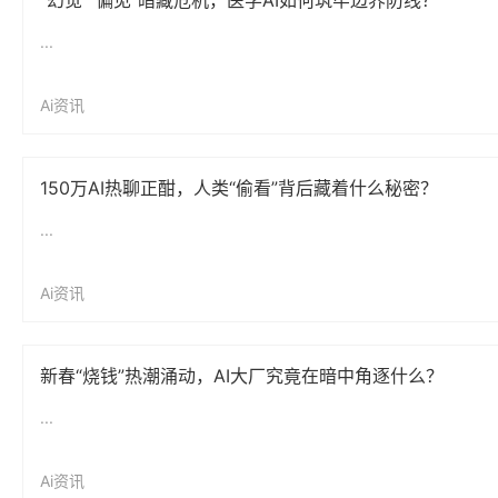
“幻觉”“偏见”暗藏危机，医学AI如何筑牢边界防线？
...
Ai资讯
150万AI热聊正酣，人类“偷看”背后藏着什么秘密？
...
Ai资讯
新春“烧钱”热潮涌动，AI大厂究竟在暗中角逐什么？
...
Ai资讯