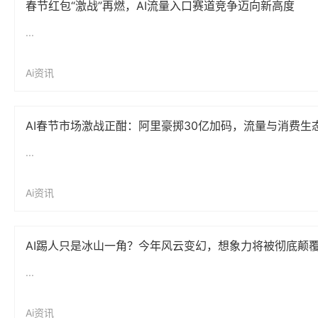
春节红包“激战”再燃，AI流量入口赛道竞争迈向新高度
...
Ai资讯
AI春节市场激战正酣：阿里豪掷30亿加码，流量与消费生
...
Ai资讯
AI踢人只是冰山一角？今年风云变幻，想象力将被彻底颠
...
Ai资讯