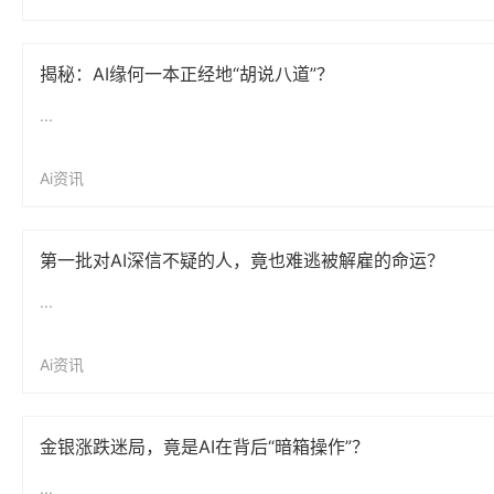
揭秘：AI缘何一本正经地“胡说八道”？
...
Ai资讯
第一批对AI深信不疑的人，竟也难逃被解雇的命运？
...
Ai资讯
金银涨跌迷局，竟是AI在背后“暗箱操作”？
...