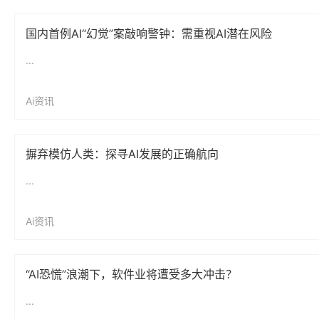
国内首例AI“幻觉”案敲响警钟：需重视AI潜在风险
...
Ai资讯
摒弃模仿人类：探寻AI发展的正确航向
...
Ai资讯
“AI恐慌”浪潮下，软件业将遭受多大冲击？
...