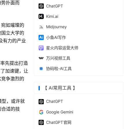
趋势扑面而
ChatGPT
Kimi.ai
，宛如璀璨的
Midjourney
坡国立大学的
小鱼AI写作
及有力的产业
星火内容运营大师
万兴视频工具
全国率先提出打造
协码啦-AI工具
下了加速键，让
这竞争激烈的
【 Ai常用工具 】
模型，或许就
ChatGPT
到合适的技
‎Google Gemini
ChatGPT 官网