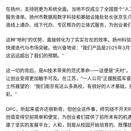
在扬州，支持则更为系统全面。当地不仅成立了全国首个“人工
服务清单。扬州市数据局数字科技和基础设施处处长张京生介
造线上通办、线下代办、专区帮办的立体式服务，为创业者们
这种“地利”的优势，直接转化为了实实在在的效率。扬州科
快速迭代与市场突破。他兴奋地说：“我们产品是2025年3月
这远远超出了我们的预期。”
这一切的背后，是AI技术带来的范式革命——这便是“天时
让创业变得更加触手可及。在江苏，“一人公司”正摆脱孤军
士所展望的：“我们南京有这么多高校，有很好的人才基础，
彩。”
OPC，听起来或许还很新奇，但创业这件事，终究绕不开天
创造变得空前简单和便宜，为创业者们提供了前所未有的机遇
建了坚实的发展平台；人和，则是从校园开始培育的、既懂