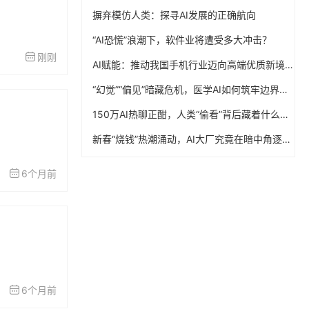
摒弃模仿人类：探寻AI发展的正确航向
“AI恐慌”浪潮下，软件业将遭受多大冲击？
刚刚
AI赋能：推动我国手机行业迈向高端优质新境界
“幻觉”“偏见”暗藏危机，医学AI如何筑牢边界防线？
150万AI热聊正酣，人类“偷看”背后藏着什么秘密？
新春“烧钱”热潮涌动，AI大厂究竟在暗中角逐什么？
6个月前
6个月前