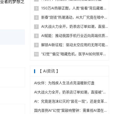
创业者的梦想之
150万AI热聊正酣，人类“偷看”背后藏着什么秘密？
5
新春“烧钱”热潮涌动，AI大厂究竟在暗中角逐什么？
6
AI大战火力全开，奶茶店订单如潮，直接被“干”到爆单！
7
AI赋能：推动我国手机行业迈向高端优质新境界
8
解锁AI新征程：驱动太空应用的无限可能
9
“幻觉”“偏见”暗藏危机，医学AI如何筑牢边界防线？
10
【 Ai资讯 】
AI伙伴：为残疾人生活点亮温暖新灯盏
AI大战火力全开，奶茶店订单如潮，直接被“干”到爆单！
AI：究竟是泡沫幻灭的“昙花一现”，还是变革序章的“璀璨开篇”？
国内首例AI“幻觉”案敲响警钟：需重视AI潜在风险