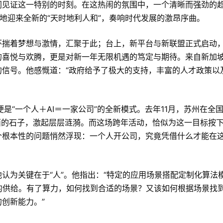
同见证这一特别的时刻。在这热闹的氛围中，一个清晰而强劲的
大地迎来全新的“天时地利人和”，奏响时代发展的激昂序曲。
怀揣着梦想与激情，汇聚于此；台上，新平台与新联盟正式启动
的喜悦与欢腾，更是对新一年无限机遇的笃定与期待。来自新加
信号。他感慨道：“政府给予了极大的支持，丰富的人才政策以
俗来讲，便是“一个人＋AI＝一家公司”的全新模式。去年11月，苏州在
湖面的石子，激起层层涟漪。而这场跨年活动，恰似为这一目标按
个根本性的问题悄然浮现：一个人开公司，究竟凭借什么才能在
认为关键在于“人”。他指出：“特定的应用场景搭配定制化算法
要的供给。有了算力，如何找到合适的场景？又该如何根据场景找
创新能力。”