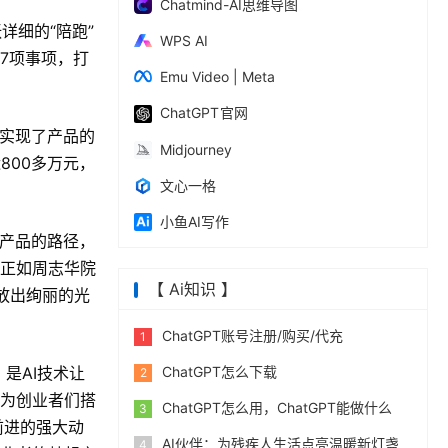
Chatmind-AI思维导图
详细的“陪跑”
WPS AI
7项事项，打
Emu Video | Meta
ChatGPT 官网
队实现了产品的
Midjourney
800多万元，
文心一格
小鱼AI写作
到产品的路径，
。正如周志华院
【 Ai知识 】
放出绚丽的光
ChatGPT账号注册/购买/代充
1
是AI技术让
ChatGPT怎么下载
2
，为创业者们搭
ChatGPT怎么用，ChatGPT能做什么
3
前进的强大动
AI伙伴：为残疾人生活点亮温暖新灯盏
4