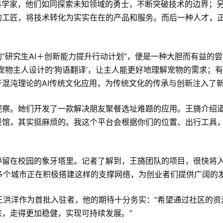
科学家，他们如同探索未知领域的勇士，不断突破技术的边界；
工匠，将技术转化为实实在在的产品和服务。而后一种人才，正
“研究生AI＋创新能力提升行动计划”，便是一种大胆而有益的
宠物主人设计的‘狗语翻译’，让主人能更好地理解宠物的需求；
混沌理论的AI传统文化应用，为传统文化的传承与创新注入了新
察。她们开发了一款解决朋友聚餐选址难题的应用。王旖介绍道
餐馆，其实挺麻烦的。我这个平台会根据你们的位置、出行工具
停留在校园的象牙塔里。记者了解到，王旖团队的项目，很快将
多个城市正在积极搭建这样的支撑网络，为创业者们提供广阔的
王洪洋作为首批入驻者，他的期待十分务实：“希望通过社区的资
，走得更加稳健，实现可持续发展。”