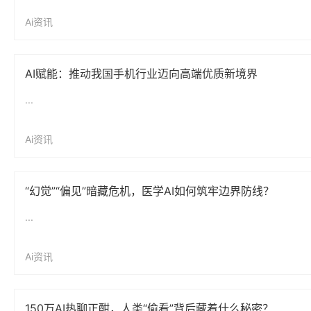
Ai资讯
AI赋能：推动我国手机行业迈向高端优质新境界
...
Ai资讯
“幻觉”“偏见”暗藏危机，医学AI如何筑牢边界防线？
...
Ai资讯
150万AI热聊正酣，人类“偷看”背后藏着什么秘密？