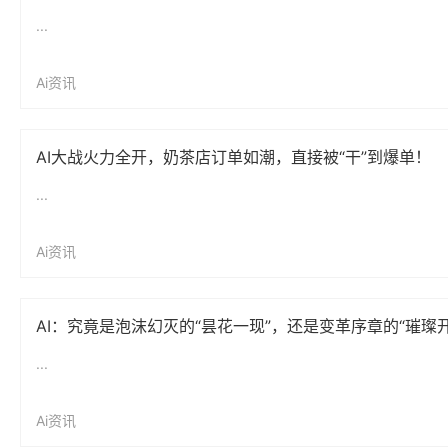
...
Ai资讯
AI大战火力全开，奶茶店订单如潮，直接被“干”到爆单！
...
Ai资讯
AI：究竟是泡沫幻灭的“昙花一现”，还是变革序章的“璀璨
...
Ai资讯