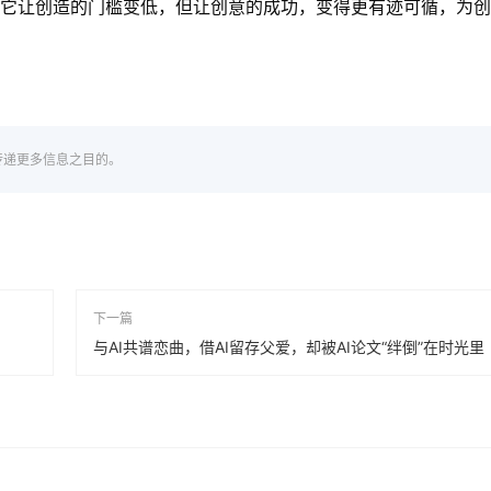
：它让创造的门槛变低，但让创意的成功，变得更有迹可循，为
传递更多信息之目的。
下一篇
与AI共谱恋曲，借AI留存父爱，却被AI论文“绊倒”在时光里