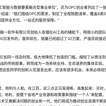
智能与数据要素融合型事业单位”，还为OPC创业者列出了一张
绍道：“我们围绕OPC的需求，制定了全程陪跑清单，覆盖8类5
提供全方位、一站式的服务保障。”
信融一软件有限公司创始人张镭在AI工具的辅助下，用很小的团
10日发布的，直到现在，销量已经超过了32万套，产值目前接近
”。它如同一场及时雨，极大地降低了创造的门槛，缩短了从想法
奋战的传统叙事，转而成为一场系统支持、生态滋养的集体实验
把这些同学的创新火花激发出来，应该有很多机会，未来必将绽
时、地利与人和。在江苏，这三点正日渐清晰、具象起来：天时，
；地利，是整个省将产业资源和政策重新围绕“一个人”来配置
技术又善解决问题的创业新一代，他们将成为推动创业浪潮不断