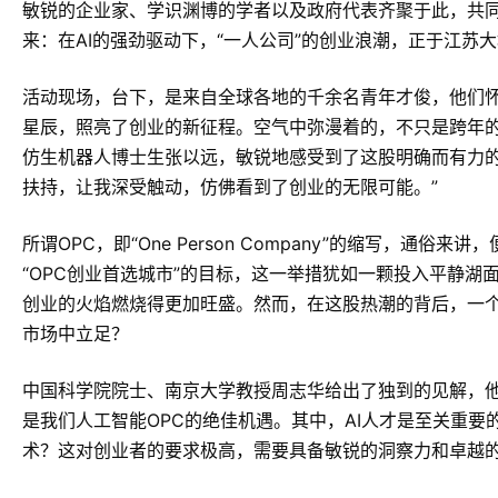
敏锐的企业家、学识渊博的学者以及政府代表齐聚于此，共
来：在AI的强劲驱动下，“一人公司”的创业浪潮，正于江苏
活动现场，台下，是来自全球各地的千余名青年才俊，他们
星辰，照亮了创业的新征程。空气中弥漫着的，不只是跨年
仿生机器人博士生张以远，敏锐地感受到了这股明确而有力的
扶持，让我深受触动，仿佛看到了创业的无限可能。”
所谓OPC，即“One Person Company”的缩写，通
“OPC创业首选城市”的目标，这一举措犹如一颗投入平静
创业的火焰燃烧得更加旺盛。然而，在这股热潮的背后，一
市场中立足？
中国科学院院士、南京大学教授周志华给出了独到的见解，他
是我们人工智能OPC的绝佳机遇。其中，AI人才是至关重
术？这对创业者的要求极高，需要具备敏锐的洞察力和卓越的