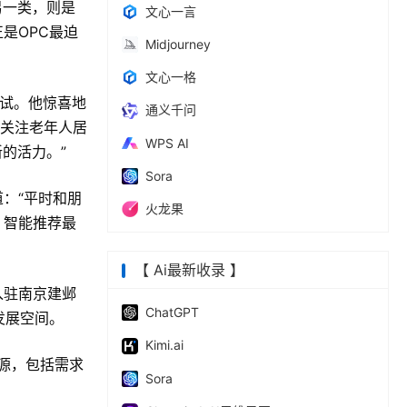
另一类，则是
文心一言
是OPC最迫
Midjourney
文心一格
尝试。他惊喜地
通义千问
有关注老年人居
WPS AI
的活力。”
Sora
：“平时和朋
火龙果
，智能推荐最
【 Ai最新收录 】
入驻南京建邺
ChatGPT
发展空间。
Kimi.ai
源，包括需求
Sora